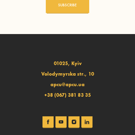
SUBSCRIBE
01025, Kyiv
Volodymyrska str., 10
apcu@apcu.ua
+38 (067) 381 83 35