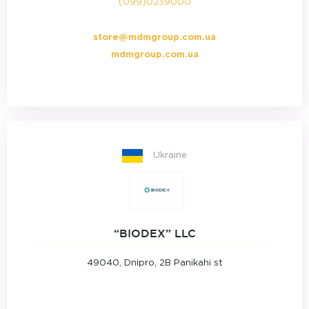
(099)0239000
store@mdmgroup.com.ua
mdmgroup.com.ua
Ukraine
“BIODEX” LLC
49040, Dnipro, 2B Panikahi st