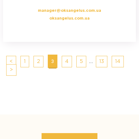
manager@oksangelus.com.ua
oksangelus.com.ua
Posts
3
…
<
1
2
4
5
13
14
navigation
>