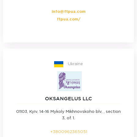
info@ftpua.com
ftpua.com/
Ukraine
OKSANGELUS LLC
01103, Kyiv, 14-16 Mykoly Mikhnovskoho blv, , section
3, of. 1.
+3800962365051