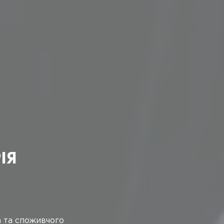
РАЇНИ
арфумерно-