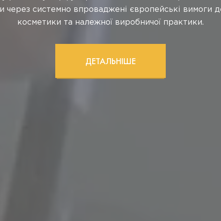
о ринку для вирішення професійних питань на всеук
внях. Виробники та імпортери, постачальники сиров
В2В приєднуйтесь!
ДЕТАЛЬНІШЕ