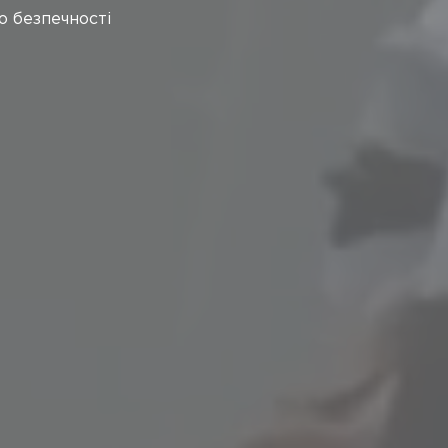
раїнському і
ини та упаковки,