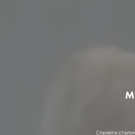
ПАРФ
АПКУ - це