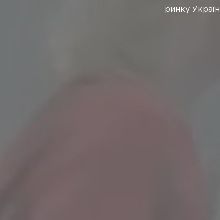
косметичног
міжнародному рі