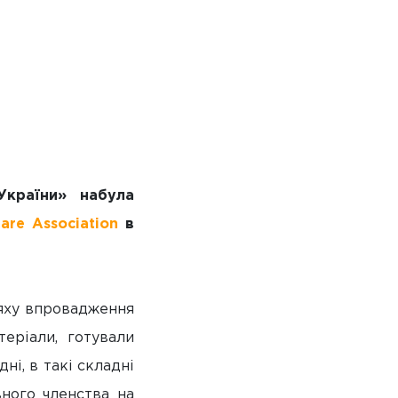
України» набула
are Association
в
яху впровадження
теріали, готували
ні, в такі складні
вного членства на