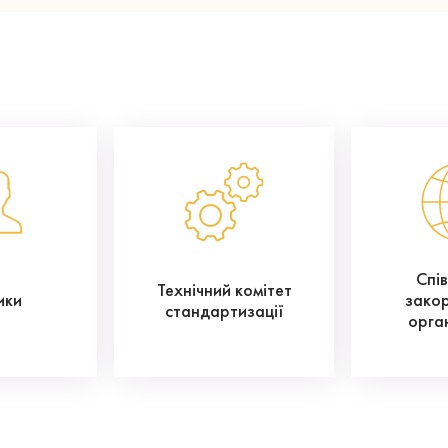
Спі
Технічний комітет
ики
зако
стандартизації
орга