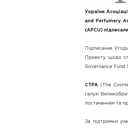
України Асоціаці
and Perfumery A
(APCU) підписали
Підписання Угоди
Проекту щодо сп
Governance Fund 
CTPA
(The Cosmet
галузі Великобрит
постачанням та пр
За підтримки уча