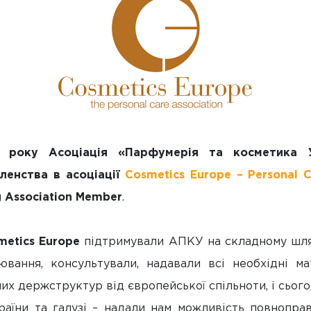
 року Асоціація «Парфумерія та косметика 
ленства в асоціації
Cosmetics Europe – Personal C
g Association Member
.
metics Europe
підтримували АПКУ на складному шл
ювання, консультували, надавали всі необхідні ма
х держструктур від європейської спільноти, і сьогод
раїни та галузі – надали нам можливість повнопра