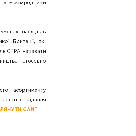
и та міжнародними
умовах наслідків
кої Британії, які
ляє CTPA надавати
ництва стосовно
ого асортименту
льності є надання
ГЛЯНУТИ САЙТ