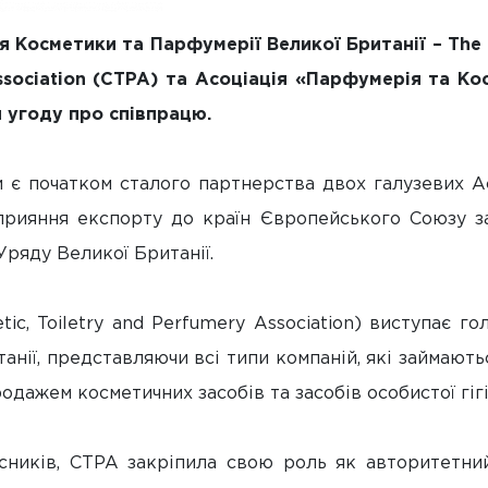
я Косметики та Парфумерії Великої Британії – The C
ssociation (CTPA) та Асоціація «Парфумерія та Ко
 угоду про співпрацю.
 є початком сталого партнерства двох галузевих А
рияння експорту до країн Європейського Союзу з
Уряду Великої Британії.
ic, Toiletry and Perfumery Association) виступає го
анії, представляючи всі типи компаній, які займают
одажем косметичних засобів та засобів особистої гігі
сників, CTPA закріпила свою роль як авторитетни