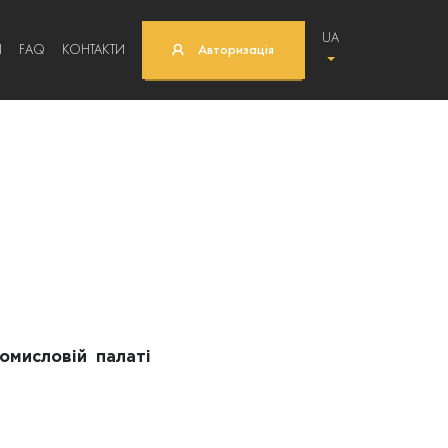
UA
И
FAQ
КОНТАКТИ
Авторизація
омисловій палаті