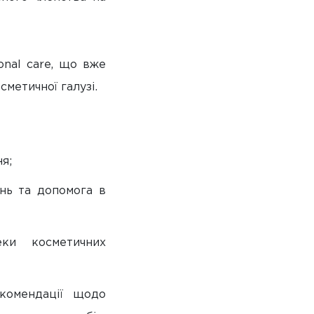
onal care, що вже
метичної галузі.
я;
ннь та допомога в
еки косметичних
екомендації щодо