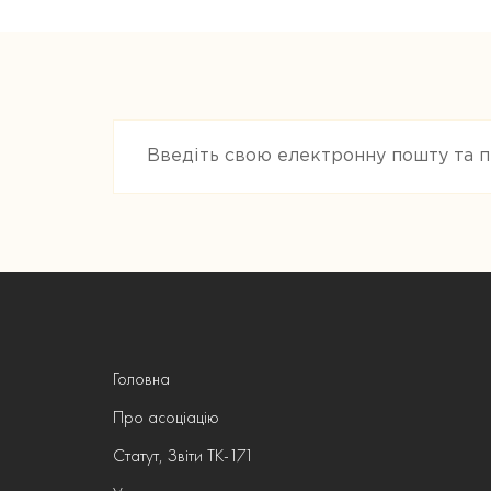
Головна
Про асоціацію
Статут, Звіти ТК-171