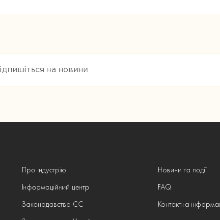
Про індустрію
Новини та події
Інформаційний центр
FAQ
Законодавство ЄС
Контактна інформа