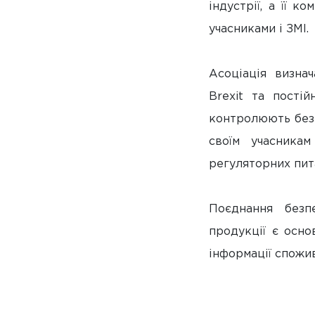
індустрії, а її 
учасниками і ЗМІ.
Асоціація визна
Brexit та постій
контролюють безп
своїм учасника
регуляторних пит
Поєднання безп
продукції є осно
інформації спожи