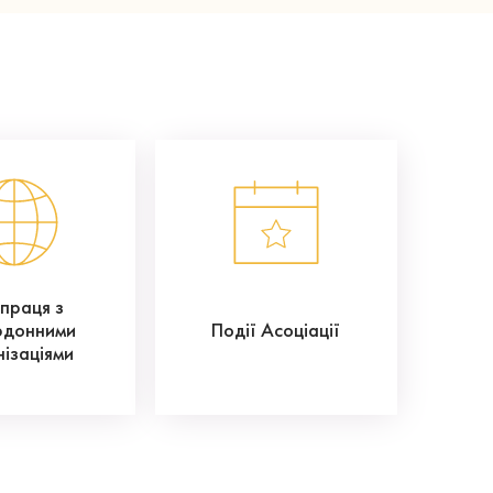
впраця з
рдонними
Події Асоціації
нізаціями