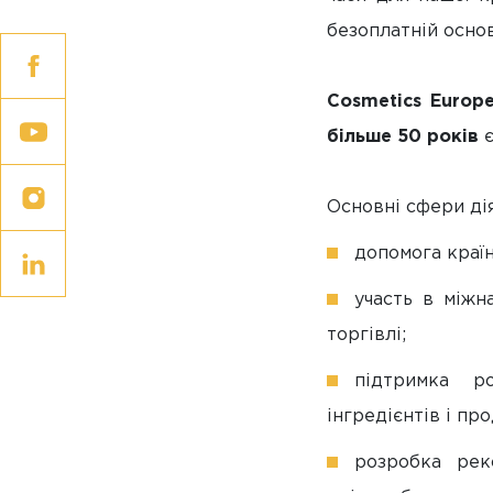
безоплатній основ
Cosmetics Europ
більше 50 років
є
Основні сфери дія
допомога краї
участь в міжн
торгівлі;
підтримка р
інгредієнтів і про
розробка рек