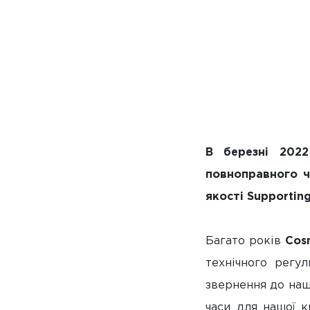
В березні 2022
повноправного ч
якості
Supportin
Багато років
Cos
технічного регул
звернення до наши
часи для нашої к