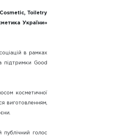
osmetic, Toiletry
сметика України»
соціацій в рамках
а підтримки Good
лосом косметичної
ься виготовленням,
єни.
й публічний голос