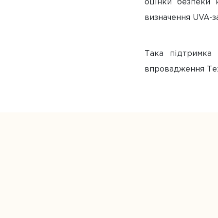
оцінки безпеки к
визначення UVA-за
Така підтримка
впровадження Тех