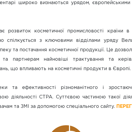
коментарі широко визнаються урядом, європейським
чає розвиток косметичної промисловості країни в 
но спілкується з ключовими відділами уряду Вели
еку та постачання косметичної продукції. Це дозво
м та партнерам найновіші трактування та керів
ань, що впливають на косметичні продукти в Європі.
еки та ефективності різноманітного і зростаюч
вою діяльності CTPA. Суттєвою частиною такої дія
вачам та ЗМІ за допомогою спеціального сайту.
ПЕРЕ