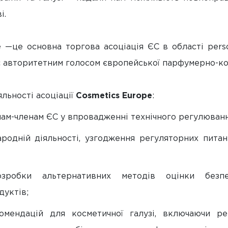
і.
e
—це основна торгова асоціація ЄС в області pers
 авторитетним голосом європейської парфумерно-кос
льності асоціації
Cosmetics Europе
:
нам-членам ЄС у впровадженні технічного регулюванн
ародній діяльності, узгодження регуляторних пита
озробки альтернативних методів оцінки безп
дуктів;
омендацій для косметичної галузі, включаючи р