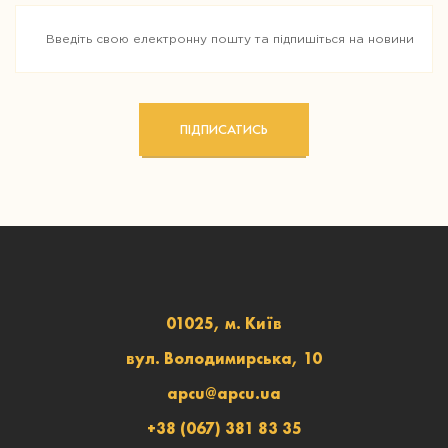
ПІДПИСАТИСЬ
01025, м. Київ
вул. Володимирська, 10
apcu@apcu.ua
+38 (067) 381 83 35