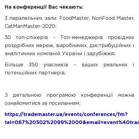
На конференції Вас чекають:
3 паралельних зали: FoodMaster, NonFood Master,
CatManMaster-2020;
30 топ-спікерів – Топ-менеджерів провідних
роздрібних мереж, виробничих, дистрибуційних і
аналітичних компаній України і зарубіжжя;
Більше 350 учасників – ваших реальних і
потенційних партнерів.
З детальною програмою конференції можна
ознайомитися за посиланням:
https://trademaster.ua/events/conferences/fm?
tel=067%20502%2099%2000&email=event%40trad