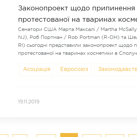
Законопроект щодо припинення
протестованої на тваринах кос
Сенатори США Марта Максалі / Martha McSally 
NJ), Роб Портман / Rob Portman (R-OH) та Ше
RI) сьогодні представили законопроект щодо 
протестованої на тваринах косметики в Сполу
Асоціація
Евросоюз
Законодавст
19.11.2019