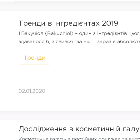
Тренди в інгредієнтах 2019
1.Бакучіол (Bakuchiol) – один з інгредієнтів ць
здавалося б, з’явився “за ніч” і зараз є абсолют
Тренди
02.01.2020
Дослідження в косметичній галу
Косметична галузь в постійних пошуках та витр