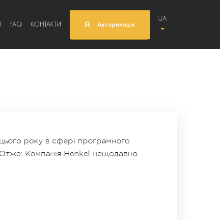
UA
И
FAQ
КОНТАКТИ
Авторизація
и цього року в сфері програмного
. Отже: Компанія Henkel нещодавно