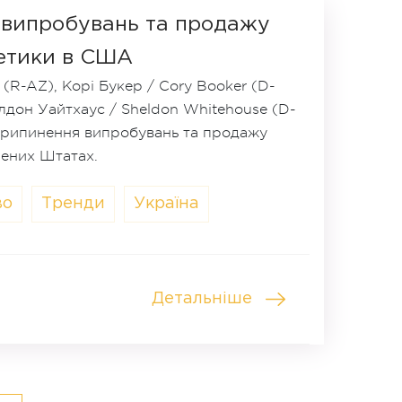
 випробувань та продажу
метики в США
(R-AZ), Корі Букер / Cory Booker (D-
лдон Уайтхаус / Sheldon Whitehouse (D-
припинення випробувань та продажу
чених Штатах.
во
Тренди
Україна
Детальніше