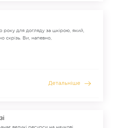
ого року для догляду за шкірою, який,
но скрізь. Ви, напевно,
Детальніше
зі
ачає великі ресурси на наукові