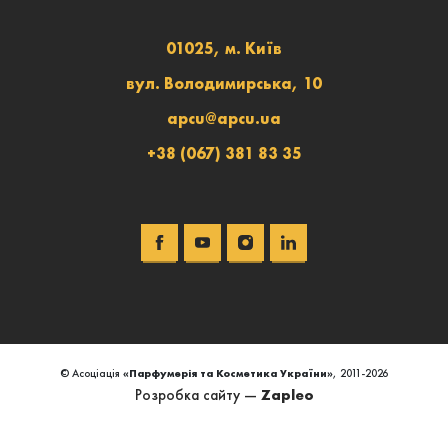
01025, м. Київ
вул. Володимирська, 10
apcu@apcu.ua
+38 (067) 381 83 35
© Асоціація
«Парфумерія та Косметика України»
, 2011-2026
Розробка сайту —
Zapleo