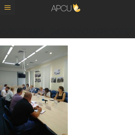
67830289_2435060169850137