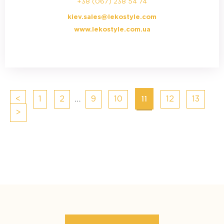
+38 (067) 238 54 74
kiev.sales@lekostyle.com
www.lekostyle.com.ua
Posts
…
11
<
1
2
9
10
12
13
navigation
>