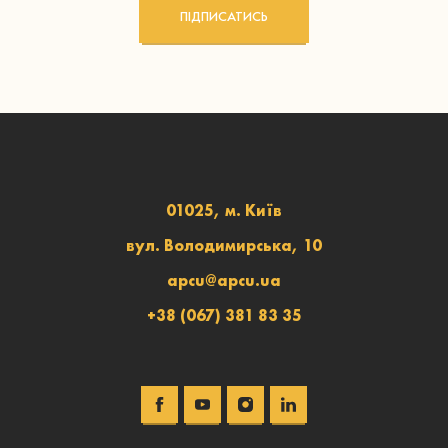
ПІДПИСАТИСЬ
01025, м. Київ
вул. Володимирська, 10
apcu@apcu.ua
+38 (067) 381 83 35