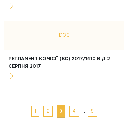
DOC
РЕГЛАМЕНТ КОМІСІЇ (ЄС) 2017/1410 ВІД 2
СЕРПНЯ 2017
Posts
3
…
1
2
4
8
navigation