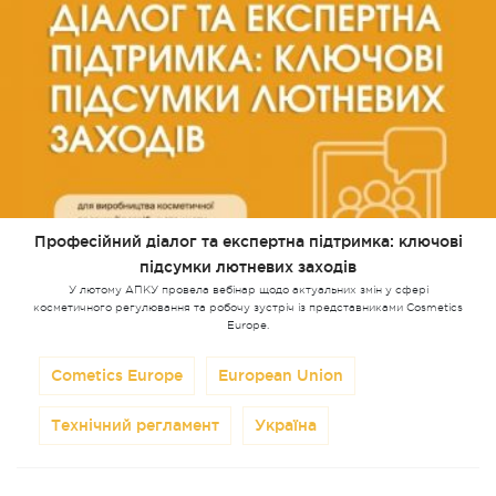
Професійний діалог та експертна підтримка: ключові
підсумки лютневих заходів
У лютому АПКУ провела вебінар щодо актуальних змін у сфері
косметичного регулювання та робочу зустріч із представниками Cosmetics
Europe.
Cometics Europe
European Union
Технічний регламент
Україна