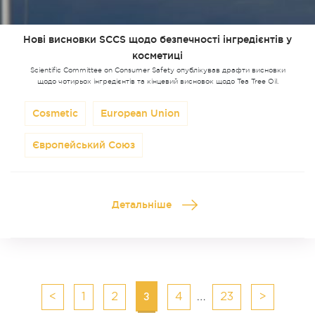
Нові висновки SCCS щодо безпечності інгредієнтів у
косметиці
Scientific Committee on Consumer Safety опублікував драфти висновки
щодо чотирьох інгредієнтів та кінцевий висновок щодо Tea Tree Oil.
Cosmetic
European Union
Європейський Союз
Детальніше
Posts
3
…
<
1
2
4
23
>
navigation